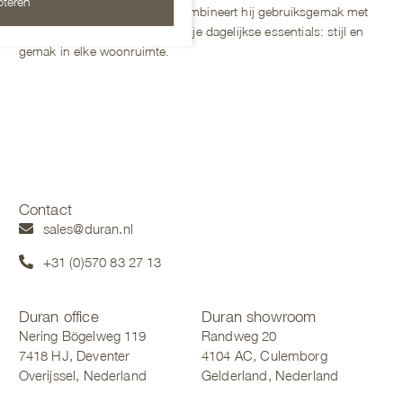
teren
een minimalistisch ontwerp combineert hij gebruiksgemak met
moderne elegantie. Ideaal voor je dagelijkse essentials: stijl en
gemak in elke woonruimte.
Contact
sales@duran.nl
+31 (0)570 83 27 13
Duran office
Duran showroom
Nering Bögelweg 119
Randweg 20
7418 HJ, Deventer
4104 AC, Culemborg
Overijssel, Nederland
Gelderland, Nederland