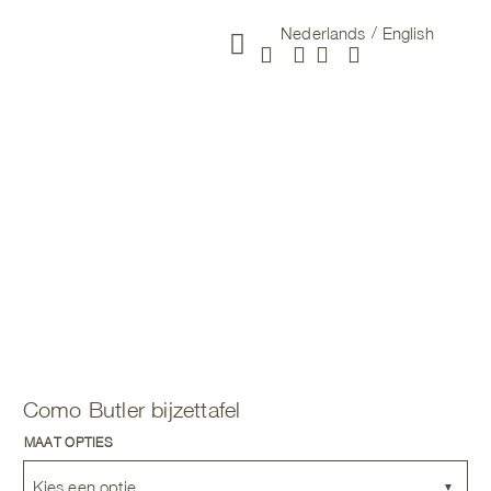
Nederlands
English
Nieuwe Collectie
Como Butler bijzettafel
MAAT OPTIES
Kies een optie