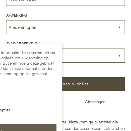
AFWERKING
Kies een optie
BLAD AFWERKING
informatie die is verzameld via
Kies een optie
ologieën om uw ervaring op
analyseren hoe u deze gebruikt
U kunt meer informatie vinden
stemming op elk gewenst
Voeg toe aan wishlist
Beschrijving
Afmetingen
opties
De Como Butler is een compacte, kiezelvormige bijzettafel die
perfect naast de bank past. Met een duurzaam keramisch blad en