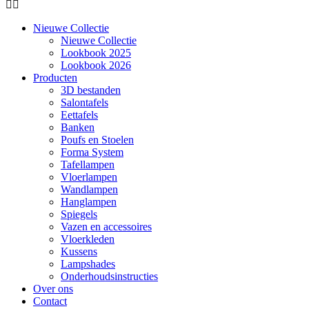
Nieuwe Collectie
Nieuwe Collectie
Lookbook 2025
Lookbook 2026
Producten
3D bestanden
Salontafels
Eettafels
Banken
Poufs en Stoelen
Forma System
Tafellampen
Vloerlampen
Wandlampen
Hanglampen
Spiegels
Vazen en accessoires
Vloerkleden
Kussens
Lampshades
Onderhoudsinstructies
Over ons
Contact