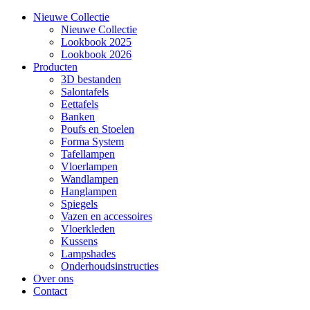
Nieuwe Collectie
Nieuwe Collectie
Lookbook 2025
Lookbook 2026
Producten
3D bestanden
Salontafels
Eettafels
Banken
Poufs en Stoelen
Forma System
Tafellampen
Vloerlampen
Wandlampen
Hanglampen
Spiegels
Vazen en accessoires
Vloerkleden
Kussens
Lampshades
Onderhoudsinstructies
Over ons
Contact